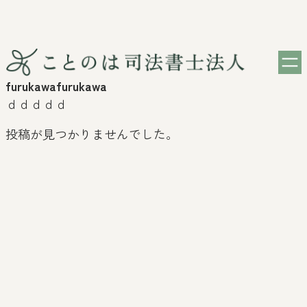
内
容
furukawafurukawa
を
ｄｄｄｄｄ
ス
キ
投稿が見つかりませんでした。
ッ
プ